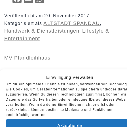
Veröffentlicht am
20. November 2017
ALTSTADT SPANDAU
Kategorisiert als
,
Handwerk & Dienstleistungen
Lifestyle &
,
Entertainment
MV Pfandleihhaus
Einwilligung verwalten
Inhalt teilen:
Um dir ein optimales Erlebnis zu bieten, verwenden wir Technolo
Facebook
Email
WhatsApp
wie Cookies, um Geräteinformationen zu speichern und/oder dara
zuzugreifen. Wenn du diesen Technologien zustimmst, können wir
Daten wie das Surfverhalten oder eindeutige IDs auf dieser Websi
verarbeiten. Wenn du deine Einwillligung nicht erteilst oder
Veröffentlicht am
20. November 2017
zurückziehst, können bestimmte Merkmale und Funktionen
beeinträchtigt werden.
ALTSTADT SPANDAU
Kategorisiert als
,
Handwerk & Dienstleistungen
Akzeptieren