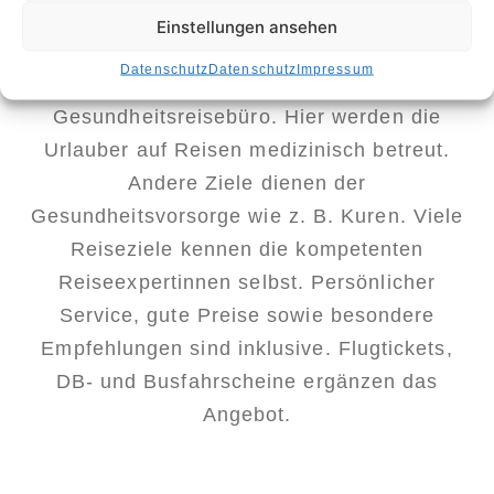
Cluburlaub, individuelle Reisen, Badeurlaub,
Einstellungen ansehen
Ferienwohnungen. Neu ist die
Datenschutz
Datenschutz
Impressum
Spezialisierung als zertifiziertes
Gesundheitsreisebüro. Hier werden die
Urlauber auf Reisen medizinisch betreut.
Andere Ziele dienen der
Gesundheitsvorsorge wie z. B. Kuren. Viele
Reiseziele kennen die kompetenten
Reiseexpertinnen selbst. Persönlicher
Service, gute Preise sowie besondere
Empfehlungen sind inklusive. Flugtickets,
DB- und Busfahrscheine ergänzen das
Angebot.