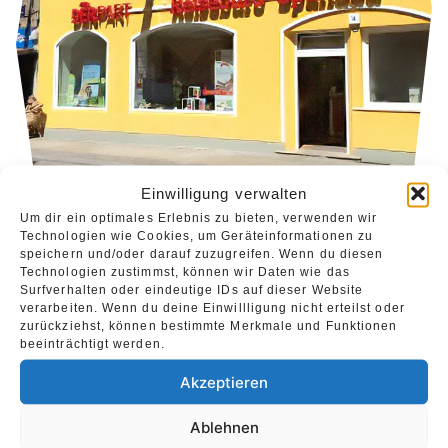
Einwilligung verwalten
Um dir ein optimales Erlebnis zu bieten, verwenden wir
Technologien wie Cookies, um Geräteinformationen zu
speichern und/oder darauf zuzugreifen. Wenn du diesen
Technologien zustimmst, können wir Daten wie das
Surfverhalten oder eindeutige IDs auf dieser Website
verarbeiten. Wenn du deine Einwillligung nicht erteilst oder
Urlaubstraum wird Traumurlaub. Seit mehr
zurückziehst, können bestimmte Merkmale und Funktionen
als 70 Jahren werden im DERPART
beeinträchtigt werden.
Reisebüro Spandau Reisen in alle Welt
Akzeptieren
verkauft – vom Luxusaufenthalt bis zum
Ablehnen
Last-Minute-Urlaub, Kreuzfahrten,