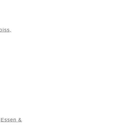
biss,
Essen &
,