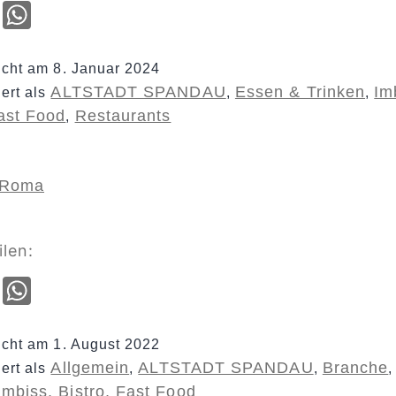
cebook
Email
WhatsApp
licht am
8. Januar 2024
ALTSTADT SPANDAU
Essen & Trinken
Im
iert als
,
,
Fast Food
Restaurants
,
 Roma
ilen:
cebook
Email
WhatsApp
licht am
1. August 2022
Allgemein
ALTSTADT SPANDAU
Branche
iert als
,
,
Imbiss, Bistro, Fast Food