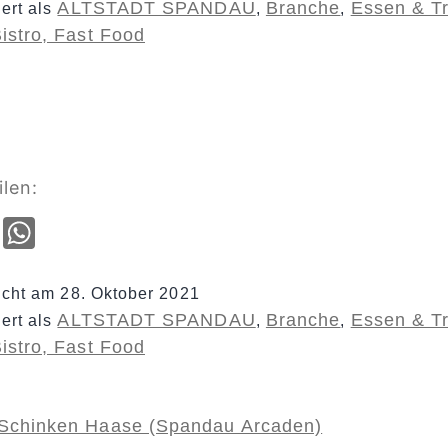
ALTSTADT SPANDAU
Branche
Essen & T
iert als
,
,
Bistro, Fast Food
ilen:
cebook
Email
WhatsApp
licht am
28. Oktober 2021
ALTSTADT SPANDAU
Branche
Essen & T
iert als
,
,
Bistro, Fast Food
Schinken Haase (Spandau Arcaden)