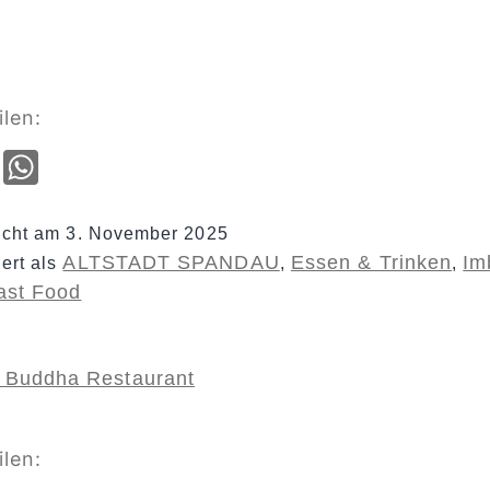
ilen:
cebook
Email
WhatsApp
licht am
3. November 2025
ALTSTADT SPANDAU
Essen & Trinken
Im
iert als
,
,
Fast Food
 Buddha Restaurant
ilen: