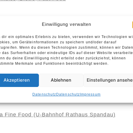
ken – Das Original seit 1996
Einwilligung verwalten
 dir ein optimales Erlebnis zu bieten, verwenden wir Technologien w
okies, um Geräteinformationen zu speichern und/oder darauf
ilen:
zugreifen. Wenn du diesen Technologien zustimmst, können wir Date
e das Surfverhalten oder eindeutige IDs auf dieser Website verarbeite
cebook
Email
WhatsApp
nn du deine Einwillligung nicht erteilst oder zurückziehst, können
stimmte Merkmale und Funktionen beeinträchtigt werden.
licht am
27. Juli 2022
Akzeptieren
Ablehnen
Einstellungen anseh
Allgemein
ALTSTADT SPANDAU
Branche
iert als
,
,
Imbiss, Bistro, Fast Food
Restaurants
,
Datenschutz
Datenschutz
Impressum
a Fine Food (U-Bahnhof Rathaus Spandau)