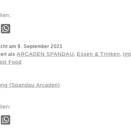
ilen:
cebook
Email
WhatsApp
licht am
9. September 2021
ARCADEN SPANDAU
Essen & Trinken
Imb
iert als
,
,
Fast Food
ong (Spandau Arcaden)
ilen:
cebook
Email
WhatsApp