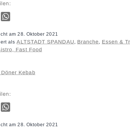
ilen:
cebook
Email
WhatsApp
licht am
28. Oktober 2021
ALTSTADT SPANDAU
Branche
Essen & T
iert als
,
,
Bistro, Fast Food
l Döner Kebab
ilen:
cebook
Email
WhatsApp
licht am
28. Oktober 2021