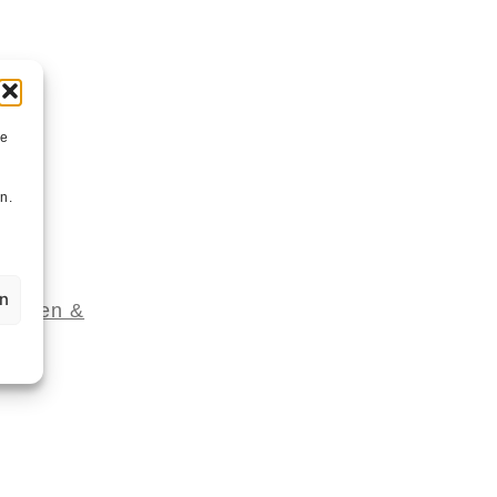
ie
n
n.
en
Essen &
,