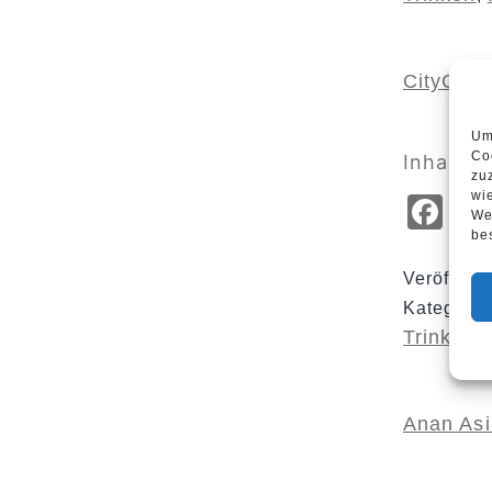
CityChic
Um
Co
Inhalt te
zu
wi
Fa
We
be
Veröffent
Kategoris
Trinken
,
Anan Asi