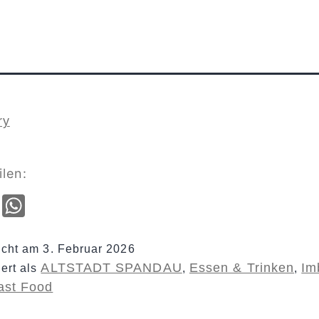
ry
ilen:
cebook
Email
WhatsApp
licht am
3. Februar 2026
ALTSTADT SPANDAU
Essen & Trinken
Im
iert als
,
,
Fast Food