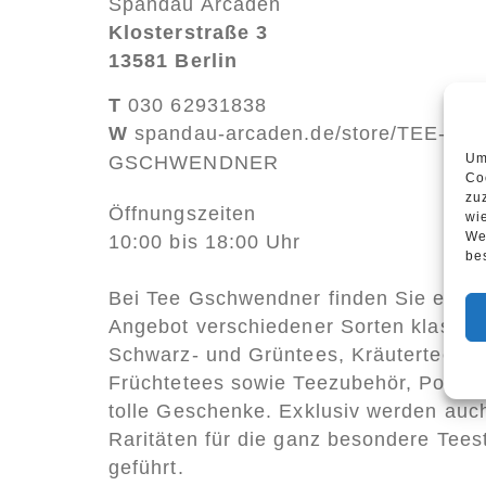
Spandau Arcaden
Klosterstraße 3
13581 Berlin
T
030 62931838
W
spandau-arcaden.de/store/TEE-
Um
GSCHWENDNER
Co
zu
Öffnungszeiten
wi
We
10:00 bis 18:00 Uhr
be
Bei Tee Gschwendner finden Sie ein br
Angebot verschiedener Sorten klassis
Schwarz- und Grüntees, Kräutertees 
Früchtetees sowie Teezubehör, Porzel
tolle Geschenke. Exklusiv werden au
Raritäten für die ganz besondere Tee
geführt.