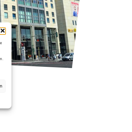
ie
n
n.
en