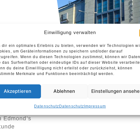
Einwilligung verwalten
 dir ein optimales Erlebnis zu bieten, verwenden wir Technologien w
okies, um Geräteinformationen zu speichern und/oder darauf
zugreifen. Wenn du diesen Technologien zustimmst, können wir Date
e das Surfverhalten oder eindeutige IDs auf dieser Website verarbeite
nn du deine Einwillligung nicht erteilst oder zurückziehst, können
stimmte Merkmale und Funktionen beeinträchtigt werden.
eites
Akzeptieren
Ablehnen
Einstellungen anseh
cher
und
Datenschutz
Datenschutz
Impressum
lan und
ch Edmond’s
stunde