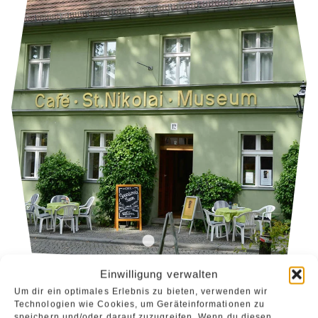
Einwilligung verwalten
Um dir ein optimales Erlebnis zu bieten, verwenden wir
Technologien wie Cookies, um Geräteinformationen zu
Angebot: Kuchen · Torten · Eis · Kaffee.
speichern und/oder darauf zuzugreifen. Wenn du diesen