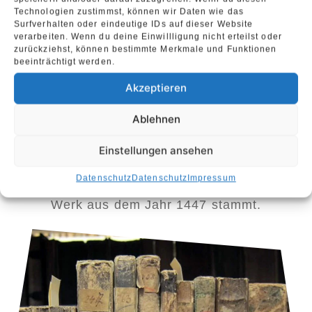
Technologien zustimmst, können wir Daten wie das
Außenbereich unter Bäumen, Wintergarten,
Surfverhalten oder eindeutige IDs auf dieser Website
Fachwerkstube mit Kamin, Leseecke,
verarbeiten. Wenn du deine Einwillligung nicht erteilst oder
zurückziehst, können bestimmte Merkmale und Funktionen
Spielecke. In dem aus dem Mittelalter
beeinträchtigt werden.
stammenden Haus kann man wechselnde
Akzeptieren
Ausstellungen zur Kirchen- beziehungsweise
Ablehnen
Orts- und Regionalgeschichte besuchen.
Darüber hinaus beherbergt das Museum
Einstellungen ansehen
einen wahren Schatz. Über 2.600 Bände
Datenschutz
Datenschutz
Impressum
umfasst die Kirchenbibliothek, deren ältestes
Werk aus dem Jahr 1447 stammt.