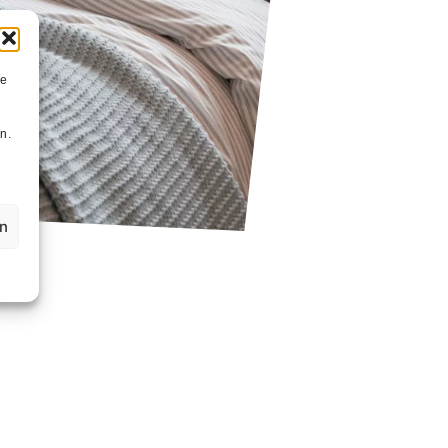
ie
n
n.
en