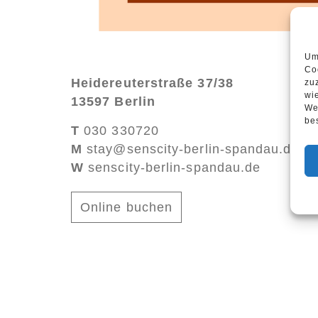
Um
Co
Heidereuterstraße 37/38
zu
wi
13597 Berlin
We
be
T
030 330720
M
stay@senscity-berlin-spandau.de
W
senscity-berlin-spandau.de
Online buchen