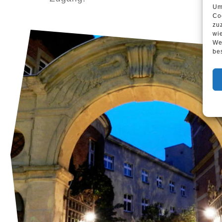
Um
Co
zu
wi
We
be