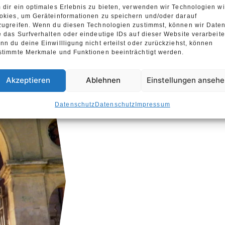
 dir ein optimales Erlebnis zu bieten, verwenden wir Technologien w
okies, um Geräteinformationen zu speichern und/oder darauf
zugreifen. Wenn du diesen Technologien zustimmst, können wir Date
e das Surfverhalten oder eindeutige IDs auf dieser Website verarbeite
nn du deine Einwillligung nicht erteilst oder zurückziehst, können
Im Open Air Kino hab
stimmte Merkmale und Funktionen beeinträchtigt werden.
frischen Luft. Der wi
Stadtbibliothek Span
Akzeptieren
Ablehnen
Einstellungen anseh
Kinoabend ein – Deck
Datenschutz
Datenschutz
Impressum
Wärmflaschen werden