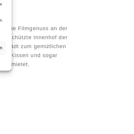
ie
n
n.
en Sie Filmgenuss an der
ndgeschützte Innenhof der
dau lädt zum gemütlichen
en
en, Kissen und sogar
 vermietet.