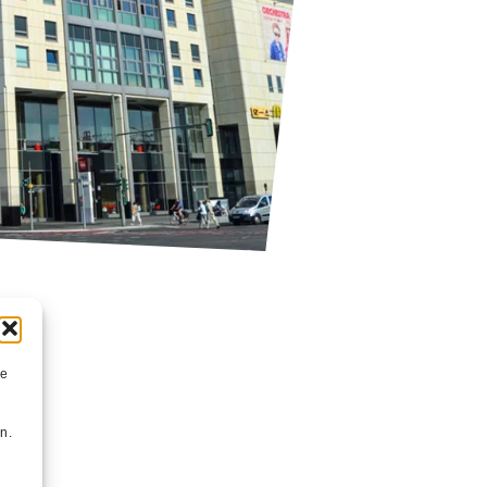
ie
n
n.