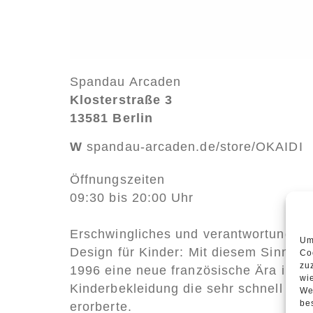
Spandau Arcaden
Klosterstraße 3
13581 Berlin
W
spandau-arcaden.de/store/OKAIDI
Öffnungszeiten
09:30 bis 20:00 Uhr
Erschwingliches und verantwortungsb
Um
Design für Kinder: Mit diesem Sinnes
Co
zu
1996 eine neue französische Ära in de
wi
Kinderbekleidung die sehr schnell die 
We
be
erorberte.