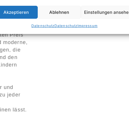
Akzeptieren
Ablehnen
Einstellungen anseh
unsere
Datenschutz
Datenschutz
Impressum
. Okaïdi
ten Preis
nd moderne,
gen, die
und den
Kindern
r und
zu jeder
inen lässt.