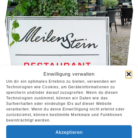
Einwilligung verwalten
Um dir ein optimales Erlebnis zu bieten, verwenden wir
Technologien wie Cookies, um Geräteinformationen zu
speichern und/oder darauf zuzugreifen. Wenn du diesen
Technologien zustimmst, können wir Daten wie das
Surfverhalten oder eindeutige IDs auf dieser Website
verarbeiten. Wenn du deine Einwillligung nicht erteilst oder
Internationale · Küche · Frühstück ·
zurückziehst, können bestimmte Merkmale und Funktionen
Sonntagsbrunch · Cocktails · Gemütliche
beeinträchtigt werden.
Atmosphäre in schönem Wintergarten oder
Akzeptieren