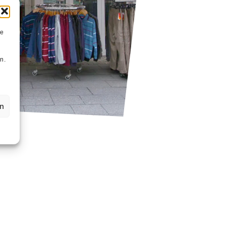
ie
n
n.
en