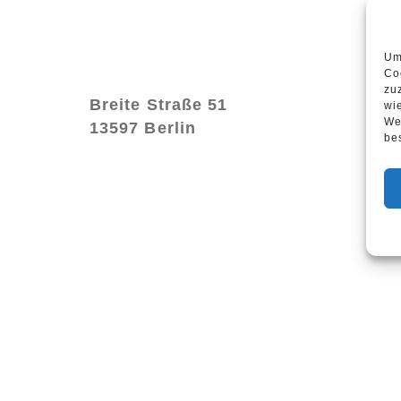
Um
Co
zu
Breite Straße 51
wi
We
13597 Berlin
be