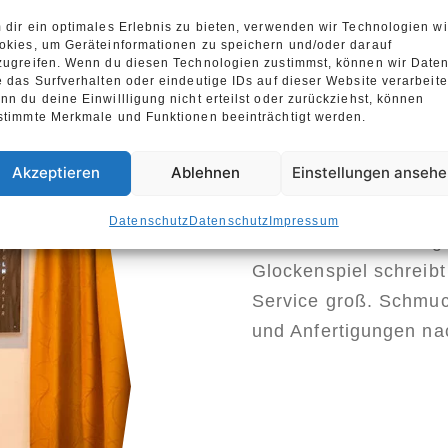
 dir ein optimales Erlebnis zu bieten, verwenden wir Technologien w
okies, um Geräteinformationen zu speichern und/oder darauf
zugreifen. Wenn du diesen Technologien zustimmst, können wir Date
e das Surfverhalten oder eindeutige IDs auf dieser Website verarbeite
nn du deine Einwillligung nicht erteilst oder zurückziehst, können
stimmte Merkmale und Funktionen beeinträchtigt werden.
Seit 1889 das führen
Markt. Im Brose Hof b
Akzeptieren
Ablehnen
Einstellungen anseh
Meisterwerkstätten f
Optik. Den Optikbetrie
Datenschutz
Datenschutz
Impressum
Bernhard Böck in Eig
Glockenspiel schreibt
Service groß. Schmu
und Anfertigungen n