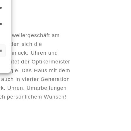
ie
n
n.
de Juweliergeschäft am
efinden sich die
en
ür Schmuck, Uhren und
b leitet der Optikermeister
enregie. Das Haus mit dem
 auch in vierter Generation
ck, Uhren, Umarbeitungen
ach persönlichem Wunsch!