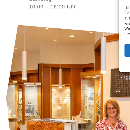
10:00 – 16:00 Uhr
Um
Co
zu
wi
We
be