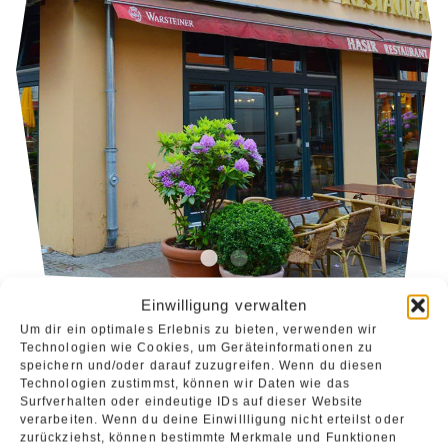
Einwilligung verwalten
Um dir ein optimales Erlebnis zu bieten, verwenden wir
Technologien wie Cookies, um Geräteinformationen zu
Hier sitzt man mit Blick auf die Flaneure im
speichern und/oder darauf zuzugreifen. Wenn du diesen
Technologien zustimmst, können wir Daten wie das
rustikal türkischen Ambiente. Wir sind
Surfverhalten oder eindeutige IDs auf dieser Website
familienfreundlich und wenn es mal schnell
verarbeiten. Wenn du deine Einwillligung nicht erteilst oder
zurückziehst, können bestimmte Merkmale und Funktionen