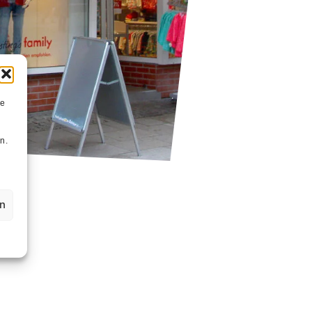
ie
n
n.
en