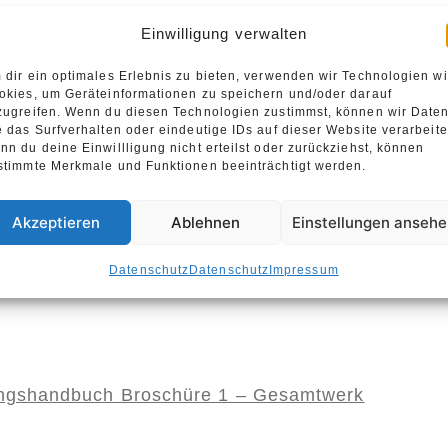
Einwilligung verwalten
ngshandbuch Broschüre 4 – Sondernutzungen
 dir ein optimales Erlebnis zu bieten, verwenden wir Technologien w
okies, um Geräteinformationen zu speichern und/oder darauf
zugreifen. Wenn du diesen Technologien zustimmst, können wir Date
e das Surfverhalten oder eindeutige IDs auf dieser Website verarbeite
nn du deine Einwillligung nicht erteilst oder zurückziehst, können
stimmte Merkmale und Funktionen beeinträchtigt werden.
ur Spandau – Spandauer Altstadtrundgang
Akzeptieren
Ablehnen
Einstellungen anseh
Datenschutz
Datenschutz
Impressum
guide Altstadt Spandau (2022)
ungshandbuch Broschüre 1 – Gesamtwerk