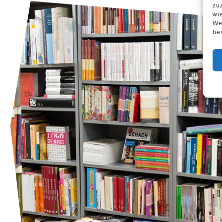
zu
wi
We
be