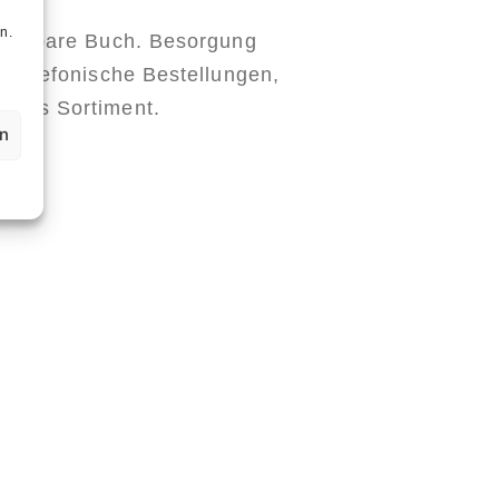
n
n.
ieferbare Buch. Besorgung
, telefonische Bestellungen,
ines Sortiment.
en