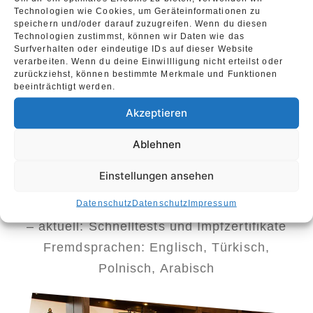
Technologien wie Cookies, um Geräteinformationen zu
Immer um die Gesundheit unserer Kunden
speichern und/oder darauf zuzugreifen. Wenn du diesen
Technologien zustimmst, können wir Daten wie das
bemüht. Eine traditionelle Apotheke in einem
Surfverhalten oder eindeutige IDs auf dieser Website
sehr schönen Haus in der Altstadt Spandau.
verarbeiten. Wenn du deine Einwillligung nicht erteilst oder
zurückziehst, können bestimmte Merkmale und Funktionen
Eine Besonderheit ist die von uns
beeinträchtigt werden.
hergestellte Lippencreme nach einem Rezept
Akzeptieren
von Dr. Neye.
– Eigenherstellung von Rezepturen aller Art
Ablehnen
(v.a. Lippencreme Dr. Nye),
Einstellungen ansehen
– Dermatologische Beratung
Datenschutz
Datenschutz
Impressum
– Beratung jeder Art
– aktuell: Schnelltests und Impfzertifikate
Fremdsprachen: Englisch, Türkisch,
Polnisch, Arabisch