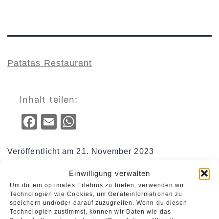
Patatas Restaurant
Inhalt teilen:
Facebook
Email
WhatsApp
Veröffentlicht am
21. November 2023
ALTSTADT SPANDAU
Cafés
Kategorisiert als
,
,
Einwilligung verwalten
Essen & Trinken
Restaurants
,
Um dir ein optimales Erlebnis zu bieten, verwenden wir
Technologien wie Cookies, um Geräteinformationen zu
speichern und/oder darauf zuzugreifen. Wenn du diesen
Technologien zustimmst, können wir Daten wie das