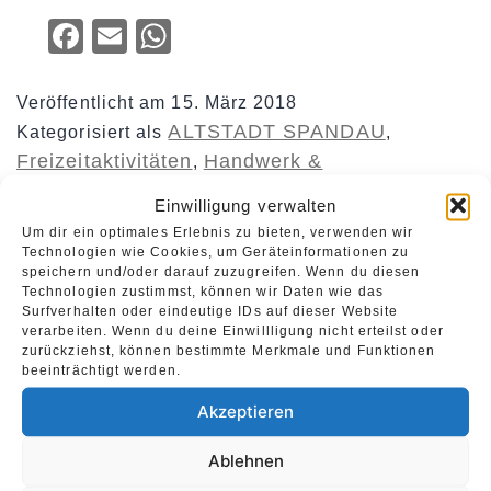
Facebook
Email
WhatsApp
Veröffentlicht am
15. März 2018
ALTSTADT SPANDAU
Kategorisiert als
,
Freizeitaktivitäten
Handwerk &
,
Dienstleistungen
Einwilligung verwalten
Um dir ein optimales Erlebnis zu bieten, verwenden wir
Technologien wie Cookies, um Geräteinformationen zu
ReiseBank
speichern und/oder darauf zuzugreifen. Wenn du diesen
Technologien zustimmst, können wir Daten wie das
Surfverhalten oder eindeutige IDs auf dieser Website
verarbeiten. Wenn du deine Einwillligung nicht erteilst oder
Inhalt teilen:
zurückziehst, können bestimmte Merkmale und Funktionen
beeinträchtigt werden.
Facebook
Email
WhatsApp
Akzeptieren
Ablehnen
Veröffentlicht am
15. März 2018